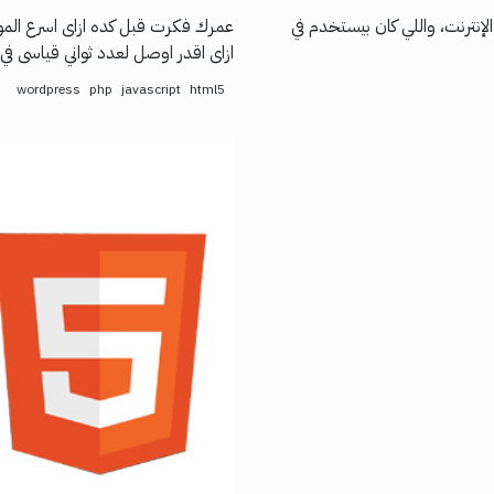
نترنت، واللي كان بيستخدم في
عمرك فكرت قبل كده ازاى اسرع الموق
ازاى اقدر اوصل لعدد ثواني قياس…...
wordpress
php
javascript
html5