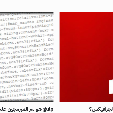
الجرافيكس؟
gulp هو سر المبرمجين علشان يوصلوا بمواقعهم لأحسن سرعة في التحميل