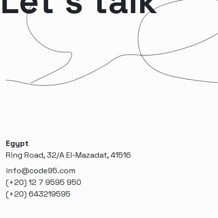
Let’s talk
Egypt
Ring Road, 32/A El-Mazadat, 41516
info@code95.com
(+20) 12 7 9595 950
(+20) 643219595