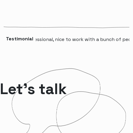
Testimonial
“A professional, nice to work with a bunch of people t
Let’s talk