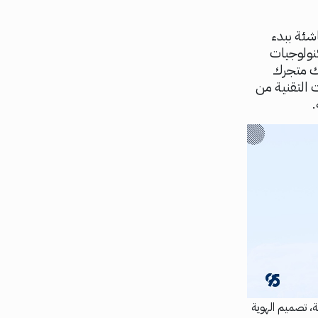
شئة ببدء
تخدم روكت - Rocket أحدث التكنولوجيات
لك متجرك
ت التقنية من
.
فية، تصميم الهوية