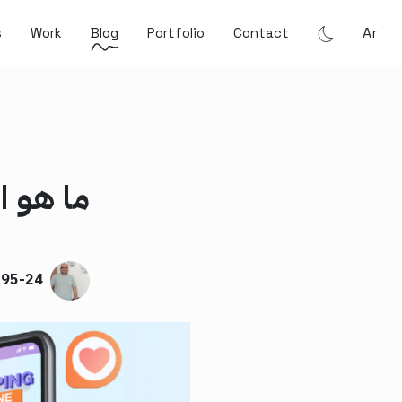
Ar
s
Work
Blog
Portfolio
Contact
ما هو ا
C95-24