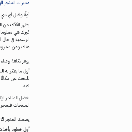
مميزات المتجر الإ
أولًا وقبل أي شي
يظهر الآلآف من ا
غيرك هي معلومات 
الرسمية في حال ا
عنك وعن مشروعك 
يوفر تكلفة وعناء
أول ما يفكر به ال
للبحث عن مكانًا م
فيه.
بفضل المتاجر الإل
المنتجات فبمجرد 
يضعك المتجر الال
أول خطوة يأخذها 