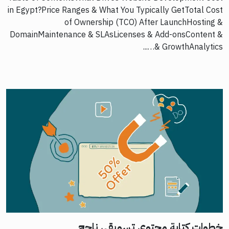
in Egypt?Price Ranges & What You Typically GetTotal Cost
of Ownership (TCO) After LaunchHosting &
DomainMaintenance & SLAsLicenses & Add-onsContent &
GrowthAnalytics &…...
خطوات كتابة محتوى تسويقي ناجح