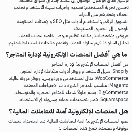
توسيع نطاق الوصول: الوصول إلى عملاء جدد في أسواق مختلفة.
تحسين تجربة المستخدم: تصميم واجهات سهلة الاستخدام تجذب
العملاء وتحفزهم على الشراء.
التسويق الرقمي: استخدام أدوات مثل SEO والإعلانات المدفوعة
للوصول إلى الجمهور المستهدف.
عروض وتخفيضات: إمكانية تنظيم عروض خاصة لجذب العملاء.
تحليل السلوك: فهم سلوك العملاء وتقديم منتجات تناسب احتياجاتهم.
ما هي أفضل المنصات الإلكترونية لإدارة المتاجر؟
من أفضل المنصات الإلكترونية لإدارة المتاجر:
Shopify: سهل الاستخدام ويوفر أدوات متكاملة لإدارة المتجر.
WooCommerce: مثالي لمستخدمي ووردبريس، ويوفر مرونة عالية.
Magento: مناسب للمتاجر الكبيرة ذات الاحتياجات المعقدة.
BigCommerce: يقدم حلولاً شاملة للمتاجر الصغيرة والمتوسطة.
Squarespace: يتميز بتصميمات جذابة وسهولة في الاستخدام.
هل المنصات الإلكترونية آمنة للتعاملات المالية؟
نعم، المنصات الإلكترونية آمنة للتعاملات المالية عند استخدام منصات
موثوقة ومعتمدة. تتميز هذه المنصات بـ: