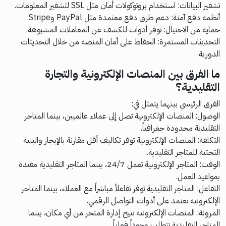
تشفير البيانات: استخدام بروتوكولات أمان مثل SSL لتشفير المعلومات.
أنظمة دفع آمنة: دعم طرق دفع معتمدة مثل PayPal وStripe.
حماية من الاحتيال: توفر أدوات للكشف عن المعاملات المشبوهة.
التحديثات المستمرة: الحفاظ على أمان المنصة من خلال التحديثات
الدورية.
ما الفرق بين المنصات الإلكترونية والتجارة
التقليدية؟
الفرق الرئيسي بينهما يتمثل في:
الوصول: المنصات الإلكترونية تصل إلى عملاء عالميين، بينما المتاجر
التقليدية محدودة جغرافياً.
التكلفة: المنصات الإلكترونية توفر تكاليف أقل مقارنة بالإيجار والبنية
التحتية للمتاجر التقليدية.
الوقت: المتاجر الإلكترونية تعمل 24/7، بينما المتاجر التقليدية مقيدة
بمواعيد العمل.
التفاعل: المتاجر التقليدية توفر تفاعلاً مباشراً مع العملاء، بينما المتاجر
الإلكترونية تعتمد على أدوات التواصل الرقمي.
المرونة: المنصات الإلكترونية تتيح إدارة المتجر من أي مكان، بينما
المتاجر التقليدية تتطلب وجوداً فعلياً.