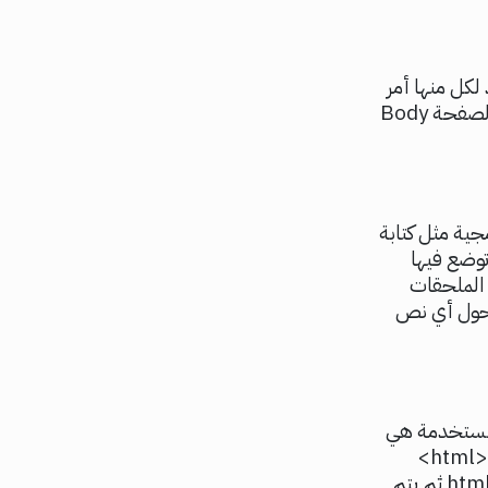
 لكل منها أمر
محدد يتم تنفيذه على هيكل موقع الويب مثل أكواد العناوين H1 -H2 وجسم الصفحة Body
جية مثل كتابة
وضع فيها
م الملحقات
ارك للغة يتحول أي نص
بأن اللغة البرمجية المستخدمة هي
لغة HTML وينبغي كتابتها في أول سطر <! DOCTYPE> وفي السطر الثاني تكتب <html>
لإعلام المتصفح بكتابتك في صفحة الويب فيكون الكود أو الرمز بهذا الشكل >/<html ثم يتم