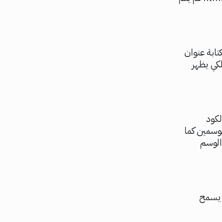
انشاء موقع الكتروني بلغة html ويمكن كتابة عنوان
استخدام هذا الرمز أو الوسم وهو <title> ويتم ختامه برمز >/<title لكي يظهر
المحتوى بالكود
وسمين كما
الوسم
ل يجب كتابة هذا الكود <br><br> لكي يسمح