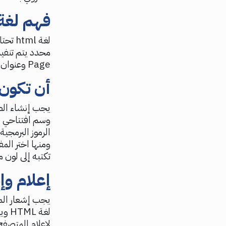
فهم لغة html وطبيعة عم
لغة l
Page وعنوان الصفحة الـ Title وغيرهم من عناصر ضرورية.
أن تكون 
يجب إنشاء الصف
وسم افتتاحي ل
الرموز البرمجية
تكتبه إلى لون 
إعلام وإ