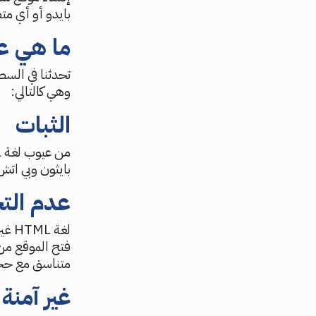
بايدو أو أي مت
ما هي عيو
وهي كالتالي:
الثبات
بايثون وبي اتش
عدم الت
فتح الموقع من 
متناسق مع حجم 
غير آمنة