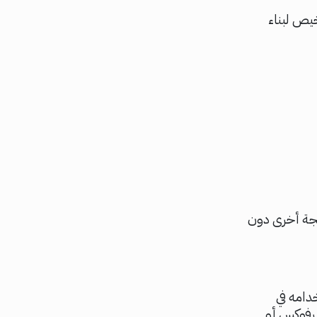
تراخيص لبناء
ي لغة برمجة أخرى دون
خدامه في
رفوكس أو