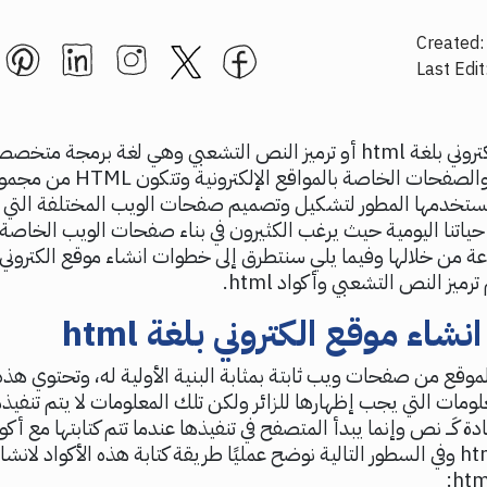
Created:
Last Edit
انشاء موقع الكتروني بلغة html أو ترميز النص التشعبي وهي لغة برمجة
هيكل الموقع والصفحات الخاصة بالمواق
 يستخدمها المطور لتشكيل وتصميم صفحات الويب المختلفة التي ب
حياتنا اليومية حيث يرغب الكثيرون في بناء صفحات الويب الخاص
ميز النص التشعبي وأكواد html.
اء موقع الكتروني بلغة html
موقع من صفحات ويب ثابتة بمثابة البنية الأولية له، وتحتوي ه
مات التي يجب إظهارها للزائر ولكن تلك المعلومات لا يتم تنفيذه
دة كَـــ نص وإنما يبدأ المتصفح في تنفيذها عندما تتم كتابتها مع أك
لغة البرمجة html وفي السطور التالية نوضح عمليًا طريقة كتابة هذه الأكواد لان