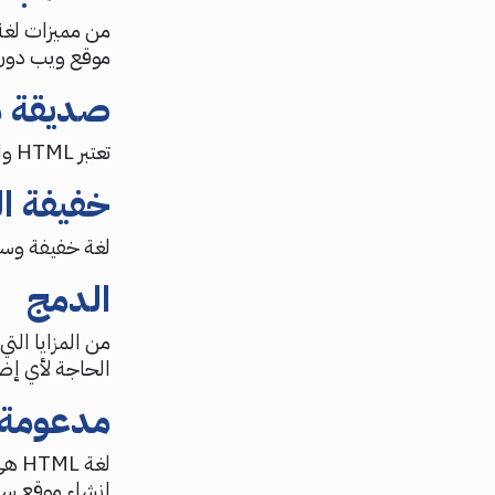
موقع ويب دون ا
صديقة م
تعتبر HTML واحدة من أفضل اللغات البرمجية الصديقة لمحركات البحث.
خفيفة ال
لغة خفيفة وسهل
الدمج
الحاجة لأي إض
مدعومة 
لغة
إنشاء موقع سي