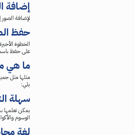
إضافة ا
لإضافة الصور إلى 
حفظ ال
على حفظ باسم م
ما هي ممي
يلي:
سهلة الت
يمكن تعلمها ب
الوسوم والأكو
لغة مجان