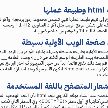
لها
htm تحتاج إلى فهم طبيعة عملها فهي تتضمن مجموعة رموز برمجية وأكواد
صفحة الويب الأولية بسيطة
حة الأولية بطريقة مبسطة وسهلة وكتابة الأوامر بين الرموز البرم
لصفحة بهذه الطريقة الوسم الافتتاحي<__> وهذه العلامة __ ت
 قم بعد ذلك بفتح قائمة ابدأ من جهاز الكمبيوتر ثم اختر البرامج ث
ومنها اختر المفكرة واستخدم Note pad ليكون الأمر سهلًا وبعد اختي
مختلف.
شعار المتصفح باللغة المستخدمة
يجب إشعار المتصفح عند انشاء موقع الكتروني بلغة html 