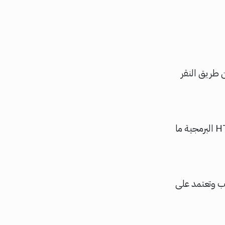
 هي حفظ الصفحة عن طريق النقر
مثلها مثل جميع لغات البرمجة لها مميزات ولها عيوب ومن أهم مميزات لغة HTML البرمجية ما
ب وتعتمد على