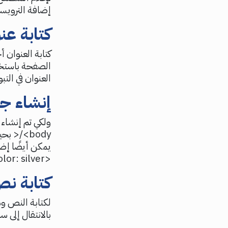
إضافة الترويسة 
كتابة عن
العنوان في التب
إنشاء ج
body>/< 
يمكن أيضًا إضا
<body style=”background-color: silver”>.
كتابة ن
بالانتقال إلى 