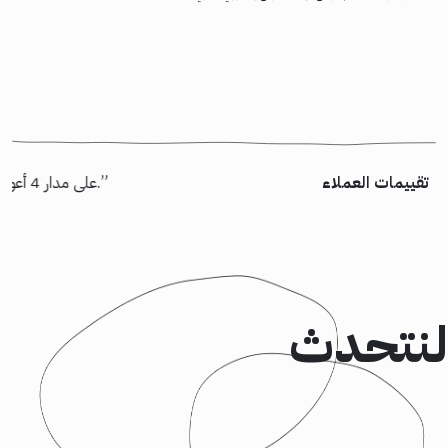
تقييمات العملاء
“شكر خاص لأسامة السيناوي الذي عمل على تسليم مشروع “إسكان” بالظبط كما طلبنا. خالص الشكر لكل أعضاء الفريق الذين شاركوا في المشروع وأثبتوا جدارتهم. شركة كود95 قادرة على تسليم أعلى جودة وقيمة لعميلها.”
“كانت رحلتنا رائعة مع Rootgate على مدار 4 أعوام. منبهر بجودة استضافة الموقع لديهم إضافة إلى المسئولية والاهتمام وسرعة الاستجابة لأي مشكلة نواجهها.”
لنتحدث