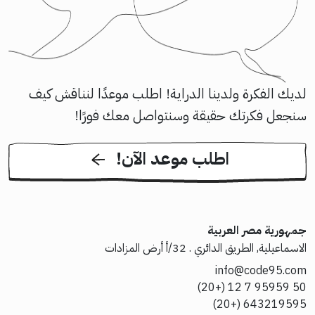
لديك الفكرة ولدينا الدراية! اطلب موعدًا لنناقش كيف
سنجعل فكرتك حقيقة وسنتواصل معك فورًا!
!اطلب موعد الآن
جمهورية مصر العربية
الاسماعيلية, الطريق الدائري . 32/أ أرض المزادات
info@code95.com
50 95959 7 12 (+20)
643219595 (+20)