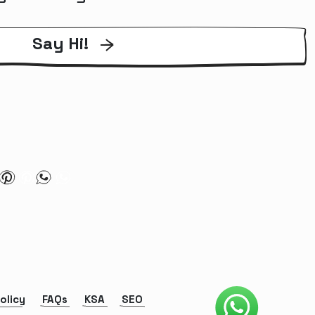
Say Hi!
olicy
FAQs
KSA
SEO