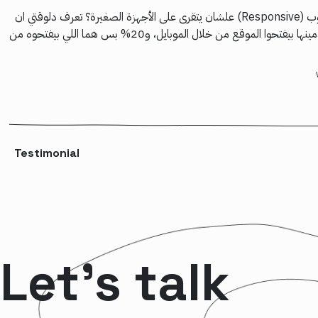
إزاي اخلى الموقع بتاعى موقع متجاوب (Responsive) علشان يتقرى على الأجهزة الصغيرة؟ تعرف دلوقتي ان
في معظم المواقع 80% من مستخدمينها بيفتحوا الموقع من خلال الموبايل، و20% بس هما اللي بيفتحوه من
Testimonial
Let’s talk