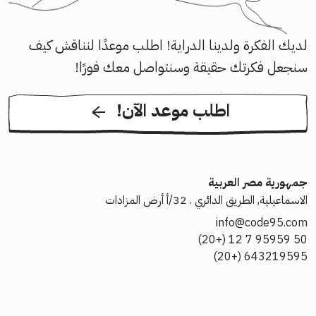
لديك الفكرة ولدينا الدراية! اطلب موعدًا لنناقش كيف
سنجعل فكرتك حقيقة وسنتواصل معك فورًا!
!اطلب موعد الآن
جمهورية مصر العربية
الاسماعيلية, الطريق الدائري . 32/أ أرض المزادات
info@code95.com
50 95959 7 12 (+20)
643219595 (+20)