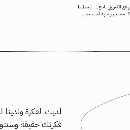
فهرس محتوى المقالالمقصود بتطوير المواقع الإلكترونيةوضع خطة تطوير موقع الكتروني ناجح1- التخطيط
المبدئي للموقع2- تحديد الدومين3- الاستضافة4- اختيار المنصة المناسبة5- تصميم واجهة المستخدم
لديك الفكرة ولدينا 
فكرتك حقيقة وسنتوا