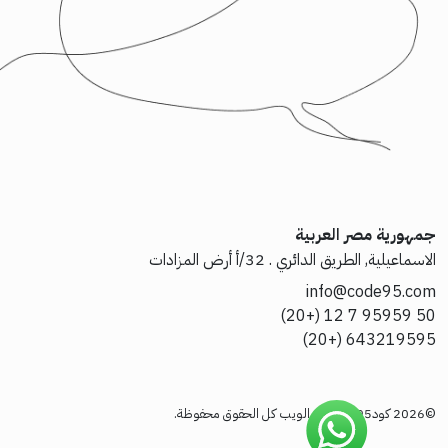
جمهورية مصر العربية
الاسماعيلية, الطريق الدائري . 32/أ أرض المزادات
info@code95.com
50 95959 7 12 (+20)
643219595 (+20)
©2026 كود95 لتقنيات الويب كل الحقوق محفوظة.