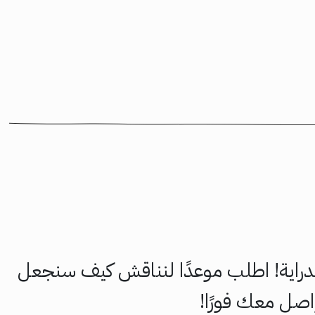
الدراية! اطلب موعدًا لنناقش كيف سنجعل
صل معك فورًا!