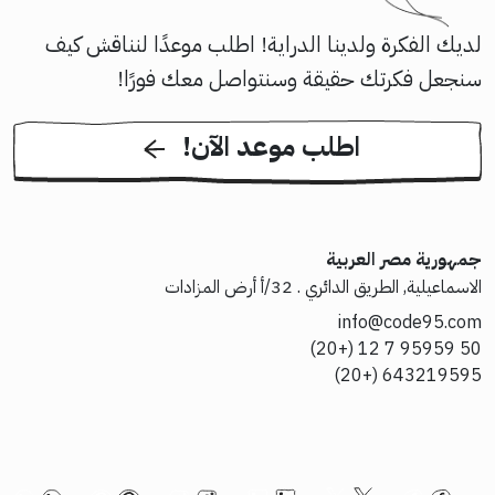
لديك الفكرة ولدينا الدراية! اطلب موعدًا لنناقش كيف
سنجعل فكرتك حقيقة وسنتواصل معك فورًا!
!اطلب موعد الآن
جمهورية مصر العربية
الاسماعيلية, الطريق الدائري . 32/أ أرض المزادات
info@code95.com
50 95959 7 12 (+20)
643219595 (+20)