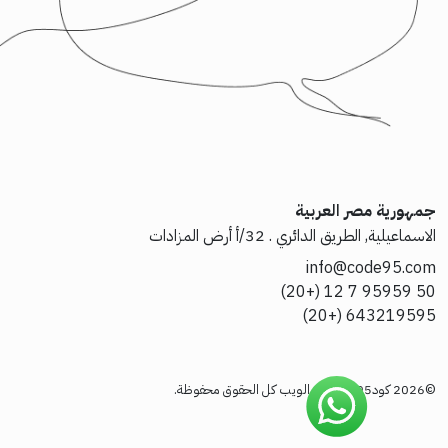
جمهورية مصر العربية
الاسماعيلية, الطريق الدائري . 32/أ أرض المزادات
info@code95.com
50 95959 7 12 (+20)
643219595 (+20)
©2026 كود95 لتقنيات الويب كل الحقوق محفوظة.