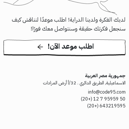
لديك الفكرة ولدينا الدراية! اطلب موعدًا لنناقش كيف
سنجعل فكرتك حقيقة وسنتواصل معك فورًا!
!اطلب موعد الآن
جمهورية مصر العربية
الاسماعيلية, الطريق الدائري . 32/أ أرض المزادات
info@code95.com
50 95959 7 12 (+20)
643219595 (+20)