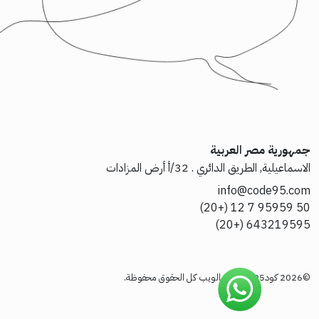
جمهورية مصر العربية
الاسماعيلية, الطريق الدائري . 32/أ أرض المزادات
info@code95.com
50 95959 7 12 (+20)
643219595 (+20)
©2026 كود95 لتقنيات الويب كل الحقوق محفوظة.