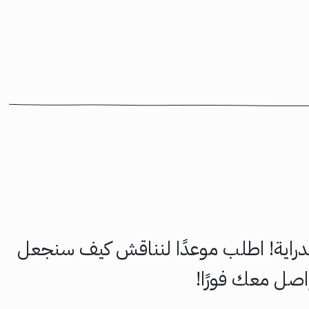
الدراية! اطلب موعدًا لنناقش كيف سنجعل
صل معك فورًا!