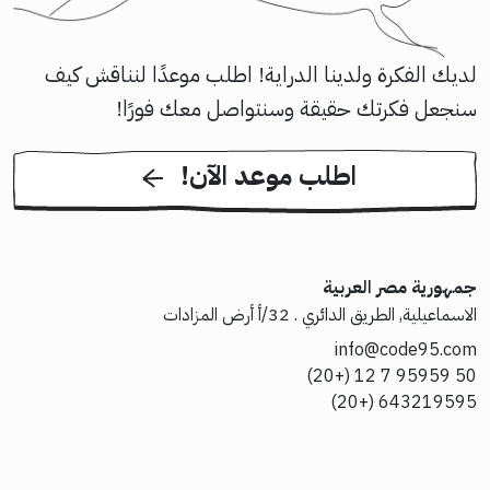
لديك الفكرة ولدينا الدراية! اطلب موعدًا لنناقش كيف
سنجعل فكرتك حقيقة وسنتواصل معك فورًا!
!اطلب موعد الآن
جمهورية مصر العربية
الاسماعيلية, الطريق الدائري . 32/أ أرض المزادات
info@code95.com
50 95959 7 12 (+20)
643219595 (+20)