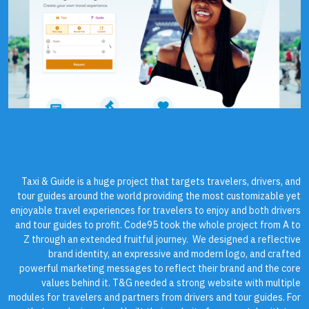
Taxi & Guide is a huge project that targets travelers, drivers, and
tour guides around the world providing the most customizable yet
enjoyable travel experiences for travelers to enjoy and both drivers
and tour guides to profit. Code95 took the whole project from A to
Z through an extended fruitful journey. We designed a reflective
brand identity, an expressive and modern logo, and crafted
powerful marketing messages to reflect their brand and the core
values behind it. T&G needed a strong website with multiple
modules for travelers and partners from drivers and tour guides. For