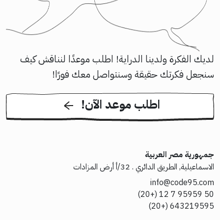
لديك الفكرة ولدينا الدراية! اطلب موعدًا لنناقش كيف
سنجعل فكرتك حقيقة وسنتواصل معك فورًا!
!اطلب موعد الآن
جمهورية مصر العربية
الاسماعيلية, الطريق الدائري . 32/أ أرض المزادات
info@code95.com
50 95959 7 12 (+20)
643219595 (+20)