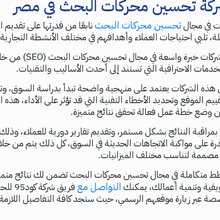
كة تحسين محركات البحث في مصر
تحسين محركات البحث
ات في مجال
نابعًا من قدرتها على تقديم ا
ة، تلبي احتياجات العملاء وأهدافهم في مختلف الأنشطة التجارية.
تعكس هذه الشركات خبرة واسعة في مجا
مات الاحترافية التي تستند إلى أحدث الأساليب والتقنيات.
في هذه الشركات يعتمد على منهجية واضحة تبدأ بدراسة السوق، وت
ييم الموقع وتحديد الأخطاء التقنية التي قد تؤثر على الأداء، هذه
 وضع خطة عمل فعالة تحقق نتائج متميزة.
بمراقبة النتائج بشكل مستمر، وتقديم تقارير دورية للعملاء، وذل
درة على مواكبة الاتجاهات الحديثة في السوق، كل ذلك يتم من خ
 مصممة لتناسب مختلف الميزانيات.
طط متكاملة في مجال تحسين محركات البحث تضمن لك نتائج متمي
التواصل مع
قية وتنمية أعمالك، يمكنك
فريق شرك
ة عبر زيارة موقعهم الرسمي، حيث ستجد كافة التفاصيل اللازمة ل