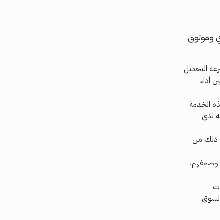
ي وموثوق
رعة التحميل
 أداء
ذه الخدمة
ه لدى
تم ذلك من
م وضعفهم،
ات
السوق.