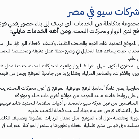
ركات سيو في مصر
مجموعة متكاملة من الخدمات التي تهدف إلى بناء حضور رقمي قو
وقع لدى الزوار ومحركات البحث،
ومن أهم الخدمات مايلي:
وقع لتحديد نقاط القوة والضعف التقنية، وكشف الأخطاء التي تؤثر على س
تخدم، حيث يساعد هذا التحليل في وضع خطة عمل دقيقة ومخصصة لتحسين
 عام.
المحتوى ليكون سهل القراءة للزوار والفهم لمحركات البحث، حيث تشمل ه
ين، والفقرات، والعناصر المرئية، وهذا يزيد من جاذبية الموقع ويعزز من قيمت
الخارجية يعتبر عاملًا أساسيًا لرفع موثوقية الموقع في أعين محركات البحث، ي
على روابط خلفية عالية الجودة من مواقع أخرى ذات صلة وموثوقة.
 المنافسين من قبل شركة سيو باستخدام أدوات متقدمة لتحديد نقاط قوته
على اكتشاف فرص جديدة وبناء أساليب فعالة للتغلب عليهم.
 دورية ومفصلة حول أداء الموقع، مثل معدل الزيارات العضوية وتصنيف الكلم
لمساعدة في قياس مدى فاعلية الخطة وتطويرها باستمرار لمواكبة التغيرات في 