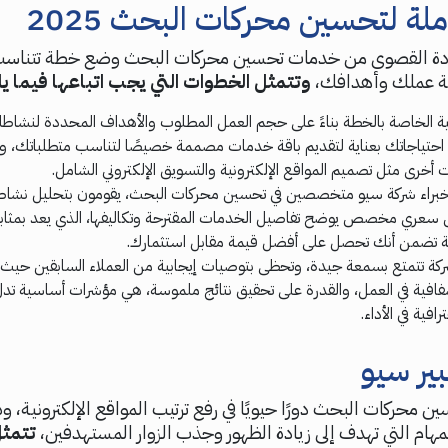
ة لتحسين محركات البحث 2025
ادة القصوى من خدمات تحسين محركات البحث وضع خطة تتناس
ة عملك وأهدافك،
وتتمثل الخطوات التي يجب اتباعها فيما يل
نية الخاصة بالخطة بناءً على حجم العمل المطلوب والأهداف المحددة لنشاطك
م احتياجاتك بعناية لتقديم باقة خدمات مصممة خصيصًا لتناسب متطلباتك، وا
خرى مثل تصميم المواقع الإلكترونية والتسويق الإلكتروني الشامل.
خبراء شركة سيو متخصصين في تحسين محركات البحث، يقومون بتحليل نشاط
سعري مخصص يوضح تفاصيل الخدمات المقترحة وتكاليفها، الذي يعد بمثاب
تضمن أنك تحصل على أفضل قيمة مقابل استثمارك.
ة تتمتع بسمعة جيدة، وتحظى بتوصيات إيجابية من العملاء السابقين حيث أ
شفافية في العمل، والقدرة على تحقيق نتائج ملموسة، هي مؤشرات أساسية تد
افية في الأداء.
ير سيو
ن محركات البحث دورًا حيويًا في رفع ترتيب المواقع الإلكترونية، 
ام التي تهدف إلى زيادة الظهور وجذب الزوار المستهدفين،
تتمثل