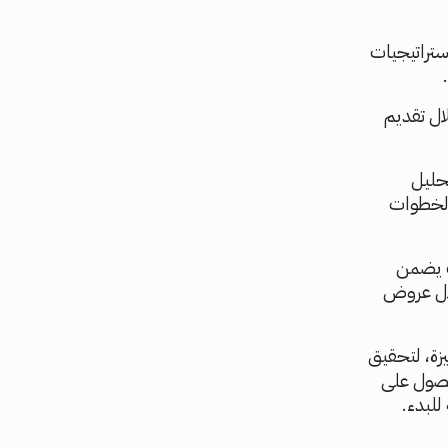
ستراتيجيات
ل تحسين محركات البحث (SEO) من خلال تقديم
حليل
 الخطوات
ك يضمن
لال عروض
زة، لتحقيق
ة كود95 للحصول على
لبدء.