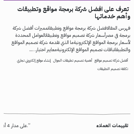
تعرف على افضل شركة برمجة مواقع وتطبيقات
وأهم خدماتها
فهرس المقالافضل شركة برمجة مواقع وتطبيقاتمميزات أفضل شركة
برمجة في مصرأسعار شركة تصميم مواقع وتطبيقاتالعوامل المحددة
لأسعار برمجة المواقع الإلكترونيةما الذي تقدمه شركة تصميم المواقع
والتطبيقاتباقات تصميم المواقع الإلكترونيةمعايير اختيار…...
أفضل شركة تصميم مواقع
أهمية تصميم تطبيقات الجوال
إنشاء موقع إلكتروني تجاري
تكلفة تصميم التطبيقات
تقييمات العملاء
“شكر خاص لأسامة السيناوي الذي عمل على تسليم مشروع “إسكان” بالظبط كما طلبنا. خالص الشكر لكل أعضاء الفريق الذين شاركوا في المشروع وأثبتوا جدارتهم. شركة كود95 قادرة على تسليم أعلى جودة وقيمة لعميلها.”
“كانت رحلتنا رائعة مع Rootgate على مدار 4 أعوام. منبهر بجودة استضافة الموقع لديهم إضافة إلى المسئولية والاهتمام وسرعة الاستجابة لأي مشكلة نواجهها.”