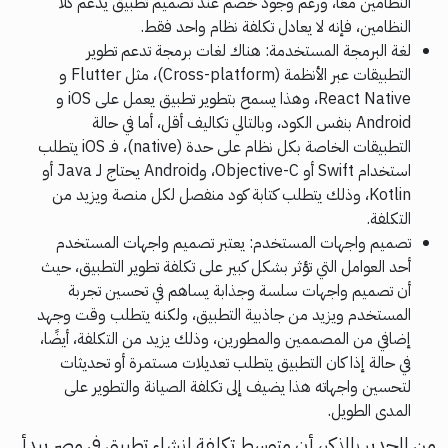
النظامين معًا، ورغم وجود خصم عند تصميم تطبيق يدعم كلا
النظامين، فإنه لا يعادل تكلفة نظام واحد فقط.
لغة البرمجة المستخدمة: هناك لغات برمجة تدعم تطوير
التطبيقات عبر الأنظمة (Cross-platform)، مثل Flutter و
React Native، وهذا يسمح بتطوير تطبيق يعمل على iOS و
Android بنفس الكود، وبالتالي تكاليف أقل، أما في حالة
التطبيقات الخاصة بكل نظام على حدة (native)، فـ iOS يتطلب
استخدام Swift أو Objective-C، وAndroid يحتاج لـ Java أو
Kotlin، وذلك يتطلب كتابة كود منفصل لكل منصة ويزيد من
التكلفة.
تصميم واجهات المستخدم: يعتبر تصميم واجهات المستخدم
أحد العوامل التي تؤثر بشكل كبير على تكلفة تطوير التطبيق، حيث
أن تصميم واجهات سلسة وجذابة يساهم في تحسين تجربة
المستخدم ويزيد من جاذبية التطبيق، ولكنه يتطلب وقت وجهد
إضافي من المصممين والمطورين، وذلك يزيد من التكلفة، أيضًا،
في حالة إذا كان التطبيق يتطلب تعديلات مستمرة أو تحديثات
لتحسين واجهاته هذا يضيف إلى تكلفة الصيانة والتطوير على
المدى الطويل.
من الجدير بالذكر، أن متوسط تكلفة إنشاء تطبيق في مصر يبدأ