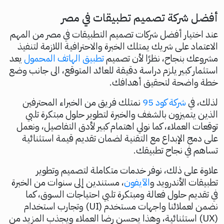
أفضل شركة تصميم تطبيقات في مصر
عند اختيار أفضل شركات تصميم التطبيقات في مصر من المهم
الاعتماد على شريك يمتلك الخبرة والاحترافية اللازمة لتنفيذ
مشروعك بنجاح، نظرًا لأن تصميم
تطبيق الهاتف المحمول
يعد
استثمار كبير يلزم دراسة دقيقة للعائد المتوقع، الى جانب وضع
خطة واضحة لتحقيق أهدافك.
لذلك، في
شركة كود 95
نمتلك فريق من الخبراء المحترفين
الذين يتميزون بالشغف والخبرة لتطوير حلول مبتكرة تلبي
توقعات العملاء، كما نولي اهتمام كبير لأدق التفاصيل، ونعمل
على دمج الإبداع مع التقنية لضمان تقديم قيمة استثنائية
تساهم في نجاح تطبيقك.
علاوة على ذلك، نوفر خدمات متكاملة لتصميم وتطوير
تطبيقات الأندرويد و
الآيفون
، مستندين إلى سنوات من الخبرة
في تقديم حلول فعالة ومبتكرة تلبي احتياجات السوق، كما
نضمن لعملائنا واجهات مستخدم (UI) وتجارب استخدام
(UX) استثنائية، وهذا يحسن رضا العملاء ويجذب المزيد من