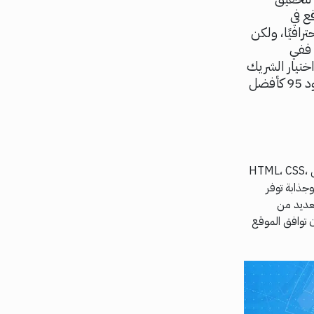
ع في
رافيًا، ولكن
 ففي
ولكن اختيار الشريك
المناسب هو ما يصنع الفارق في تحقيق أهدافك، ولهذا سوف نتحدث عن شركة كود 95 كأفضل
برمجة المواقع هي عملية تطوير وتصميم مواقع الإنترنت باستخدام لغات البرمجة المختلفة مثل HTML، CSS،
 وجذابة توفر
عديد من
 توافق الموقع