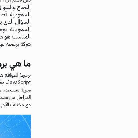
النجاح والنمو 
السعودية، أصبح
السؤال الذي يط
شركة برمجة موا
ما هي برم
cript
تجربة مستخدم مت
المراحل من تصميم
مع مختلف الأجهز