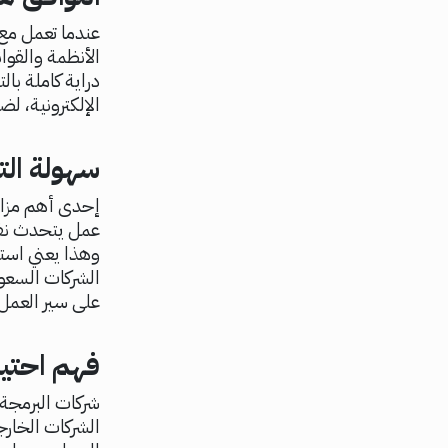
عندما تعمل مع
الأنظمة والقوا
دراية كاملة با
الإلكترونية، لض
سهولة الت
إحدى أهم مزاي
عمل يتحدث نفس
وهذا يعني است
الشركات السعود
على سير العمل
فهم احتي
شركات البرمجة
الشركات الخار