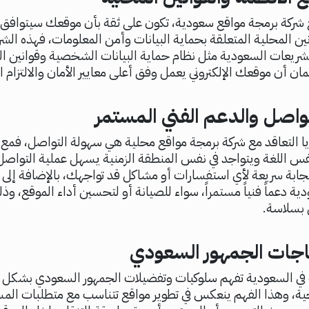
 شركة برمجة مواقع سعودية، تكون على ثقة بأن موقعك سيتوافق تم
نين المحلية المتعلقة بحماية البيانات وأمن المعلومات، فهذه الش
لتشريعات السعودية مثل نظام حماية البيانات الشخصية وقوانين ال
مان أن موقعك الإلكتروني يعمل وفق أعلى معايير الأمان والالتزام ال
واصل والدعم الفني المستمر
ا التعاقد مع شركة برمجة مواقع محلية هي سهولة التواصل، فمع
 اللغة ويتواجد في نفس المنطقة الزمنية يسهل عملية التواصل 
جابة سريعة لأي استفسارات أو مشاكل قد تواجهك، بالإضافة إلى ذ
ية دعماً فنياً مستمراً، سواء للصيانة أو لتحسين أداء الموقع، و
 بسلاسة.
اجات الجمهور السعودي
 في السعودية تفهم سلوكيات وتفضيلات الجمهور السعودي بشكل
جية، وهذا الفهم ينعكس في تطوير مواقع تتناسب مع متطلبات ال