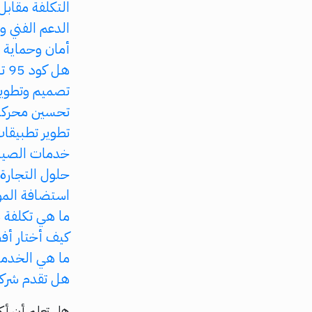
التكلفة مقابل
الدعم الفني و
أمان وحماية ا
هل كود 95 تلبي هذه المعايير؟
تصميم وتطوير
تحسين محركات 
تطوير تطبيقات
خدمات الصيان
حلول التجارة ا
استضافة المو
ما هي تكلفة ب
كيف أختار أف
ما هي الخدما
هل تقدم شركات