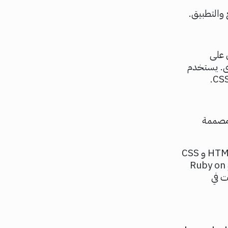
 والتطبيق.
 على
ى. يستخدم
 مصممة
تتطلب التطبيقات الإلكترونية مجموعة أكثر تعقيدًا من لغات البرمجة ليس فقط HTML و CSS
و JavaScript للواجهة الأمامية ولكن أيضًا لغات الواجهة الخلفية مثل PHP أو Ruby on
نت في