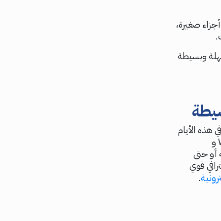
جزاء صغيرة،
.
هلة وبسيطة
يطة
 هذه الأيام
يمكن لأي شخص تطوير موقع ويب عالي الجودة بفضل أدوات مثل WordPress و
جة أو حتى
رافي قوي
ونية
.