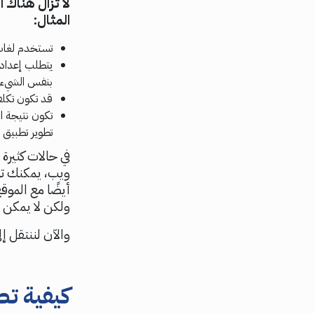
لا تزال هناك 
المثال:
تستخدم لغات ب
يتطلب إعداد 
بنفس الشيء 
قد تكون تكلفة
تكون نتيجة ا
تطوير تطبيق 
في حالات كثيرة
ويب، يمكنك تر
أيضًا مع المو
ولكن لا يمكن إ
والآن لننتقل إ
كيفية ت