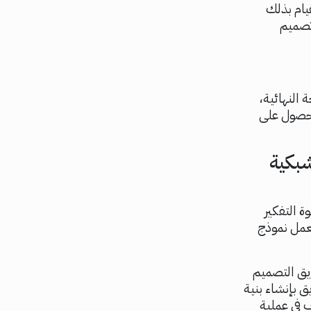
يام بذلك
تصميم
 النهائية،
لحصول على
شبكية
 التفكير
لعمل نموذج
ريق التصميم
ق بإنشاء بنية
صف في عملية