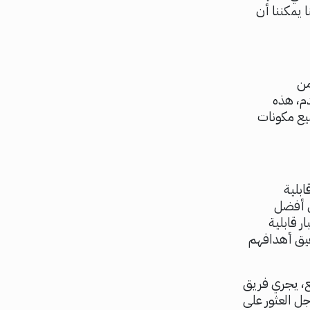
 يمكننا أن
من
م، هذه
يع مكونات
ابلية
ي أفضل
 قابلية
قيق أهدافهم
ع، يجري فريق
ل العثور على