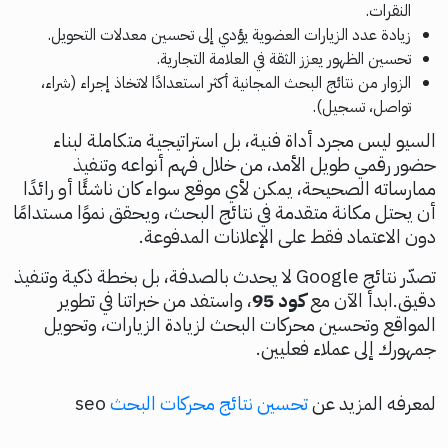
النقرات.
زيادة عدد الزيارات العضوية يؤدي إلى تحسين معدلات التحويل.
تحسين الظهور يعزز الثقة في العلامة التجارية.
الزوار من نتائج البحث المجانية أكثر استعدادًا لاتخاذ إجراء (شراء،
تواصل، تسجيل).
السيو ليس مجرد أداة فنية، بل استراتيجية متكاملة لبناء
حضور رقمي طويل الأمد، من خلال فهم أنواعه وتنفيذ
ممارساته الصحيحة، يمكن لأي موقع سواء كان ناشئًا أو رائدًا
أن يحتل مكانة متقدمة في نتائج البحث، ويحقق نموًا مستدامًا
دون الاعتماد فقط على الإعلانات المدفوعة.
تصدّر نتائج Google لا يحدث بالصدفة، بل بخطة ذكية وتنفيذ
دقيق.ابدأ الآن مع
كود 95
، واستفد من خبراتنا في تطوير
المواقع وتحسين محركات البحث لزيادة الزيارات، وتحويل
جمهورك إلى عملاء فعليين.
لمعرفه المزيد عن
تحسين نتائج محركات البحث
seo