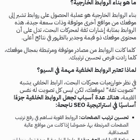
ما هو بناء الروابط الخارجية؟
بناء الروابط الخارجية هو عملية الحصول على روابط تشير إلى
موقعك من مواقع أخرى موثوقة وذات سمعة جيدة، هذه
الروابط بمثابة إشارات ثقة لمحركات البحث، تدل على أن
محتوى موقعك ذو قيمة وجدير بالظهور في نتائج أعلى.
كلما كانت الروابط من مصادر موثوقة ومرتبطة بمجال موقعك،
كلما زادت فرص تحسين ترتيبك.
لماذا تعتبر الروابط الخلفية مهمة في السيو؟
في نظر خوارزميات محركات البحث، الرابط الخلفي يشبه
"تصويت ثقة" لموقعك، لكن ليس كل تصويت له نفس
القيمة،
هناك عدة أسباب تجعل الروابط الخلفية جزءًا
أساسيًا في استراتيجية SEO ناجحة:
تحسين ترتيب الصفحات:
الروابط القوية تساهم في رفع ترتيب
الصفحات المرتبطة بها، خصوصًا إذا كانت من مواقع عالية
المصداقية.
زيادة الزيارات العضوية:
الروابط الخارجية الجيدة تجلب زيارات