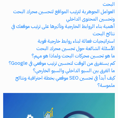
البحث
العوامل الجوهرية لترتيب المواقع لتحسين محرك البحث
وتحسين المحتوى الداخلي
أهمية بناء الروابط الخارجية وتأثيرها على ترتيب موقعك في
نتائج البحث
استراتيجيات فعالة لبناء روابط خارجية قوية
الأسئلة الشائعة حول تحسين محرك البحث
ما هو تحسين محركات البحث ولماذا هو مهم؟
كم يستغرق من الوقت لتحسين ترتيب موقعي في Google؟
ما الفرق بين السيو الداخلي والسيو الخارجي؟
كيف أبدأ في تحسين SEO موقعي بخطة احترافية ونتائج
ملموسة؟