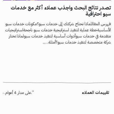
تصدر نتائج البحث واجذب عملاء أكثر مع خدمات
سيو احترافية
فهرس المقاللماذا تحتاج شركتك إلى خدمات سيو؟مكونات خدمات سيو
الأساسيةخطة عملية لتنفيذ استراتيجية خدمات سيو ناجحةاستراتيجيات
متقدمة في خدمات سيوأدوات أساسية لتنفيذ خدمات سيولماذا تختار
شركة متخصصة لتنفيذ خدمات سيو؟أمثلة…...
تقييمات العملاء
“شكر خاص لأسامة السيناوي الذي عمل على تسليم مشروع “إسكان” بالظبط كما طلبنا. خالص الشكر لكل أعضاء الفريق الذين شاركوا في المشروع وأثبتوا جدارتهم. شركة كود95 قادرة على تسليم أعلى جودة وقيمة لعميلها.”
“كانت رحلتنا رائعة مع Rootgate على مدار 4 أعوام. منبهر بجودة استضافة الموقع لديهم إضافة إلى المسئولية والاهتمام وسرعة الاستجابة لأي مشكلة نواجهها.”