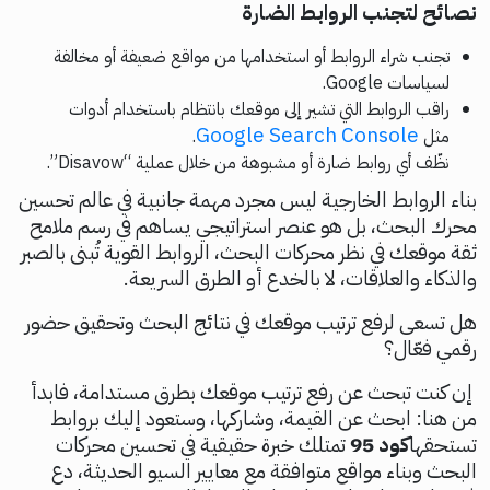
نصائح لتجنب الروابط الضارة
تجنب شراء الروابط أو استخدامها من مواقع ضعيفة أو مخالفة
لسياسات Google.
راقب الروابط التي تشير إلى موقعك بانتظام باستخدام أدوات
Google Search Console
مثل
.
نظّف أي روابط ضارة أو مشبوهة من خلال عملية “Disavow”.
بناء الروابط الخارجية ليس مجرد مهمة جانبية في عالم تحسين
محرك البحث، بل هو عنصر استراتيجي يساهم في رسم ملامح
ثقة موقعك في نظر محركات البحث، الروابط القوية تُبنى بالصبر
والذكاء والعلاقات، لا بالخدع أو الطرق السريعة.
هل تسعى لرفع ترتيب موقعك في نتائج البحث وتحقيق حضور
رقمي فعّال؟
إن كنت تبحث عن رفع ترتيب موقعك بطرق مستدامة، فابدأ
من هنا: ابحث عن القيمة، وشاركها، وستعود إليك بروابط
تستحقها
كود 95
تمتلك خبرة حقيقية في تحسين محركات
البحث وبناء مواقع متوافقة مع معايير السيو الحديثة، دع