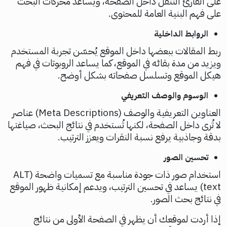
على القارئ التنقل داخل الصفحة، ويساعد محركات البحث
على فهم البنية العامة للمحتوى.
الروابط الداخلية
ربط المقالات ببعضها داخل الموقع يُحسّن تجربة المستخدم
ويزيد من مدة بقائه في الموقع، كما يساعد الروبوتات في فهم
هيكل الموقع وتسلسل صفحاته بشكل أوضح.
الوسوم والوصف التعريفي
العناوين التعريفية والوصف (Meta Descriptions) عناصر
لا تُرى داخل الصفحة، لكنها تُستخدم في نتائج البحث، صياغتها
بدقة وجاذبية يرفع نسبة النقرات ويعزز الترتيب.
تحسين الصور
استخدام صور ذات جودة مناسبة مع تسميات واضحة (ALT
text) يساعد في تحسين الترتيب، ويدعم إمكانية ظهور الموقع
في نتائج بحث الصور.
إذا أردت لموقعك أن يظهر في الصفحة الأولى من نتائج