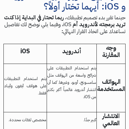
و iOS: أيهما تختار أولاً؟
حينما تقرر بدء تصميم تطبيقك،
ربما تحتار في البداية إذا كنت
تريد برمجته لأندرويد أم
iOS، وفيما يلي نوضح لك تفاصيل
تساعدك على اتخاذ القرار النهائي
:
وجه
أندرويد
iOS
المقارنة
يتم استخدام التطبيقات على
شرائح واسعة من الهواتف مثل
يتم استخدام التطبيقات
الهواتف
سامسونج، أوبو، وغيرها. كما أن
على هواتف آيفون وآيباد
المستخدمة
انتشار أندرويد عالمياً أكبر بكثير
فقط.
من iOS.
الانتشار
كبير جدًا.
مخصص لفئات محددة.
العالمي