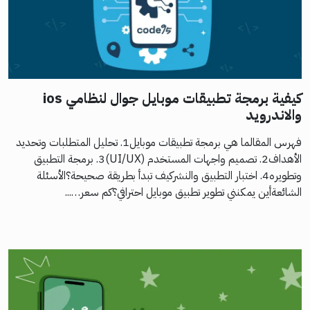
كيفية برمجة تطبيقات موبايل جوال لنظامي ios
والاندرويد
فهرس المقالما هي برمجة تطبيقات موبايل1. تحليل المتطلبات وتحديد
الأهداف2. تصميم واجهات المستخدم (UI/UX)3. برمجة التطبيق
وتطويره4. اختبار التطبيق والنشركيف تبدأ بطريقة صحيحة؟الأسئلة
الشائعةأين يمكنني تطوير تطبيق موبايل احترافي؟كم سعر…...