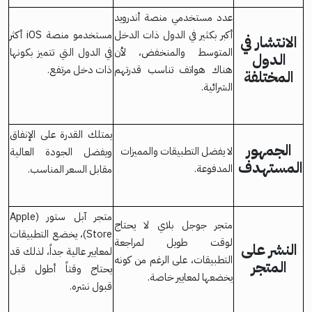
عدد مستخدمي منصة أندرويد
أكبر بكثير في الدول ذات الدخل
مستخدمو منصة iOS أكثر
الانتشار في
المتوسط والمنخفض، لأن
في الدول التي تتميز بكونها
الدول
هناك هواتف تناسب قدرتهم
ذات دخل مرتفع.
المختلفة
الشرائية.
يمتلك القدرة على الإنفاق
الجمهور
لا يفضل التطبيقات والمميزات
ويفضل الجودة العالية
المستهدف
المدفوعة.
مقابل السعر المناسب.
متجر آبل ستور (Apple
متجر جوجل بلاي لا يحتاج
Store)، يخضع التطبيقات
لوقت طويل لمراجعة
النشر على
لمعايير عالية جداً، لذلك قد
التطبيقات، على الرغم من كونه
المتجر
يحتاج وقتاً أطول قبل
يخضعها لمعايير خاصة.
قبول نشره.