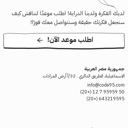
لديك الفكرة ولدينا الدراية! اطلب موعدًا لنناقش كيف
سنجعل فكرتك حقيقة وسنتواصل معك فورًا!
!اطلب موعد الآن
جمهورية مصر العربية
الاسماعيلية, الطريق الدائري . 32/أ أرض المزادات
info@code95.com
50 95959 7 12 (+20)
643219595 (+20)