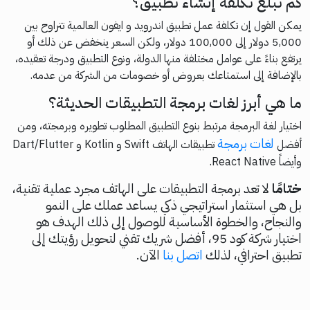
كم تبلغ تكلفة إنشاء تطبيق؟
يمكن القول إن تكلفة عمل تطبيق اندرويد و ايفون العالمية تتراوح بين
5,000 دولار إلى 100,000 دولار، ولكن السعر ينخفض عن ذلك أو
يرتفع بناءً على عوامل مختلفة منها الدولة، ونوع التطبيق ودرجة تعقيده،
بالإضافة إلى استمتاعك بعروض أو خصومات من الشركة من عدمه.
ما هي أبرز لغات برمجة التطبيقات الحديثة؟
اختيار لغة البرمجة مرتبط بنوع التطبيق المطلوب تطويره وبرمجته، ومن
لغات برمجة
أفضل
تطبيقات الهاتف Swift و Kotlin و Dart/Flutter
وأيضاً React Native.
ختامًا
لا تعد برمجة التطبيقات على الهاتف مجرد عملية تقنية،
بل هي استثمار استراتيجي ذكي يساعد عملك على النمو
والنجاح، والخطوة الأساسية للوصول إلى ذلك الهدف هو
اختيار شركة كود 95، أفضل شريك تقني لتحويل رؤيتك إلى
تطبيق احترافي، لذلك
اتصل بنا
الآن.