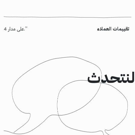
تقييمات العملاء
“شكر خاص لأسامة السيناوي الذي عمل على تسليم مشروع “إسكان” بالظبط كما طلبنا. خالص الشكر لكل أعضاء الفريق الذين شاركوا في المشروع وأثبتوا جدارتهم. شركة كود95 قادرة على تسليم أعلى جودة وقيمة لعميلها.”
“كانت رحلتنا رائعة مع Rootgate على مدار 4 أعوام. منبهر بجودة استضافة الموقع لديهم إضافة إلى المسئولية والاهتمام وسرعة الاستجابة لأي مشكلة نواجهها.”
لنتحدث