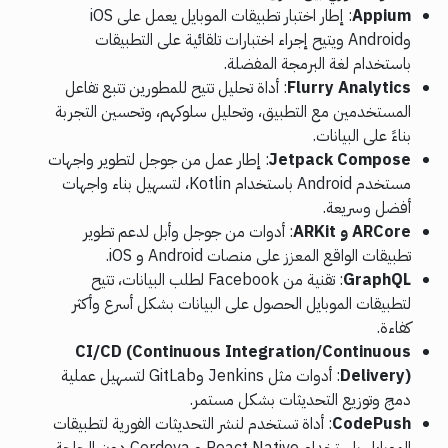
Appium
: إطار اختبار تطبيقات الموبايل يعمل على iOS
وAndroid ويتيح إجراء اختبارات تلقائية على التطبيقات
باستخدام لغة البرمجة المفضلة.
Flurry Analytics
: أداة تحليل تتيح للمطورين تتبع تفاعل
المستخدمين مع التطبيق، وتحليل سلوكهم، وتحسين التجربة
بناءً على البيانات.
Jetpack Compose
: إطار عمل من جوجل لتطوير واجهات
مستخدم Android باستخدام Kotlin، لتسهيل بناء واجهات
أفضل وسريعة.
ARCore و ARKit
: أدوات من جوجل وأبل لدعم تطوير
تطبيقات الواقع المعزز على منصات Android و iOS.
GraphQL
: تقنية من Facebook لطلب البيانات، تتيح
لتطبيقات الموبايل الحصول على البيانات بشكل أسرع وأكثر
كفاءة.
CI/CD (Continuous Integration/Continuous
Delivery)
: أدوات مثل Jenkins وGitLab لتسهيل عملية
دمج وتوزيع التحديثات بشكل مستمر.
CodePush
: أداة تستخدم لنشر التحديثات الفورية لتطبيقات
الموبايل باستخدام React Native و Cordova دون الحاجة