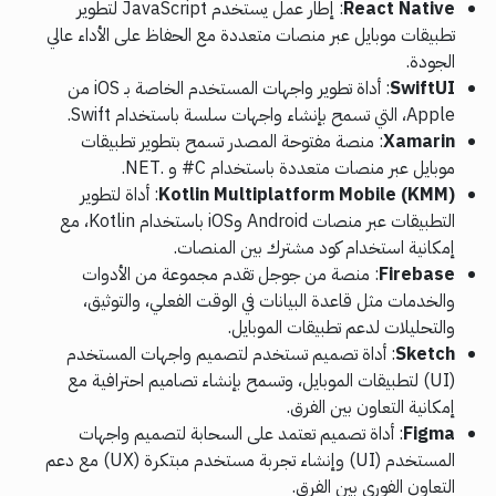
React Native
: إطار عمل يستخدم JavaScript لتطوير
تطبيقات موبايل عبر منصات متعددة مع الحفاظ على الأداء عالي
الجودة.
SwiftUI
: أداة تطوير واجهات المستخدم الخاصة بـ iOS من
Apple، التي تسمح بإنشاء واجهات سلسة باستخدام Swift.
Xamarin
: منصة مفتوحة المصدر تسمح بتطوير تطبيقات
موبايل عبر منصات متعددة باستخدام C# و .NET.
Kotlin Multiplatform Mobile (KMM)
: أداة لتطوير
التطبيقات عبر منصات Android وiOS باستخدام Kotlin، مع
إمكانية استخدام كود مشترك بين المنصات.
Firebase
: منصة من جوجل تقدم مجموعة من الأدوات
والخدمات مثل قاعدة البيانات في الوقت الفعلي، والتوثيق،
والتحليلات لدعم تطبيقات الموبايل.
Sketch
: أداة تصميم تستخدم لتصميم واجهات المستخدم
(UI) لتطبيقات الموبايل، وتسمح بإنشاء تصاميم احترافية مع
إمكانية التعاون بين الفرق.
Figma
: أداة تصميم تعتمد على السحابة لتصميم واجهات
المستخدم (UI) وإنشاء تجربة مستخدم مبتكرة (UX) مع دعم
التعاون الفوري بين الفرق.