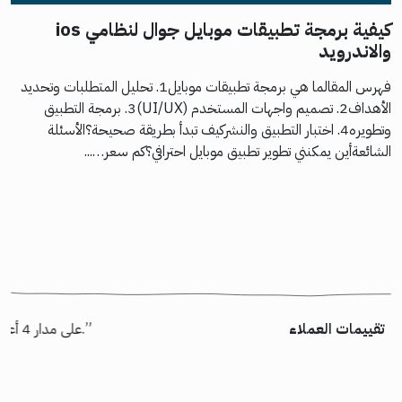
كيفية برمجة تطبيقات موبايل جوال لنظامي ios
والاندرويد
فهرس المقالما هي برمجة تطبيقات موبايل1. تحليل المتطلبات وتحديد
الأهداف2. تصميم واجهات المستخدم (UI/UX)3. برمجة التطبيق
وتطويره4. اختبار التطبيق والنشركيف تبدأ بطريقة صحيحة؟الأسئلة
الشائعةأين يمكنني تطوير تطبيق موبايل احترافي؟كم سعر…...
تقييمات العملاء
“شكر خاص لأسامة السيناوي الذي عمل على تسليم مشروع “إسكان” بالظبط كما طلبنا. خالص الشكر لكل أعضاء الفريق الذين شاركوا في المشروع وأثبتوا جدارتهم. شركة كود95 قادرة على تسليم أعلى جودة وقيمة لعميلها.”
“كانت رحلتنا رائعة مع Rootgate على مدار 4 أعوام. منبهر بجودة استضافة الموقع لديهم إضافة إلى المسئولية والاهتمام وسرعة الاستجابة لأي مشكلة نواجهها.”