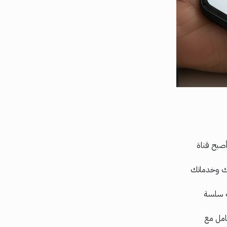
أصبح قناة
اتك وخدماتك
ة سلسة
امل مع