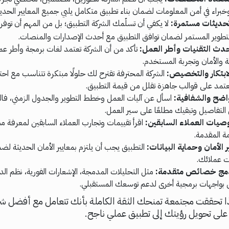
براء في أمن المعلومات لضمان بناء تطبيق متكامل يلبي جميع المعايير الحديث
حديثات مستمرة:
لا يكفي أن تسلّمك الشركة التطبيق؛ بل من المهم أن توف
تطوير المستمر لضمان توافق التطبيق مع أحدث الإصدارات والمنصات.
دث التقنيات وأطر العمل:
تأكد من أن الشركة تعتمد لغات برمجة وأطر عم
ة والأمان وتجربة المستخدم.
ابتكار والتخصيص:
الشركة المحترفة تقترح لك حلولًا مبتكرة تتناسب مع احت
 تعتمد على قوالب جاهزة تقلل من قيمة التطبيق.
اضح والشفافية:
اسأل عن آليات العمل وخطط التطوير والجدول الزمني، فال
لتفاصيل وتبقيك مطلعًا على سير العمل.
صيات العملاء السابقين:
اقرأ تقييمات وتجارب العملاء السابقين لمعرفة م
 المقدمة.
ر الأمان وحماية البيانات:
التطبيق يجب أن يلتزم بمعايير الأمان الحديثة لض
ات عملائك.
دمج خصائص متقدمة:
مثل التحليلات المدمجة، الإشعارات الفورية، نظم الدف
 بواجهات برمجية أخرى لدعم توسعك المستقبلي.
إذا تحققت مجتمعة تمنحك الثقة الكاملة بأنك تتعامل مع أفضل ش
على تحويل رؤيتك إلى تطبيق عملي ناجح.