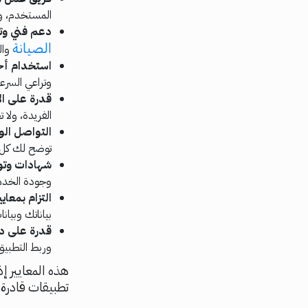
المستخدم، وخ
دعم فني وت
الصيانة
وال
استخدام أح
وتراعي السرع
قدرة على ال
الفريدة، ولا
التواصل الو
توضح لك كل ا
شهادات وتو
وجودة الخدمة
التزام بمعايي
بياناتك وبيان
قدرة على 
وربط التطبيق
هذه المعايير 
تطبيقات قادرة 