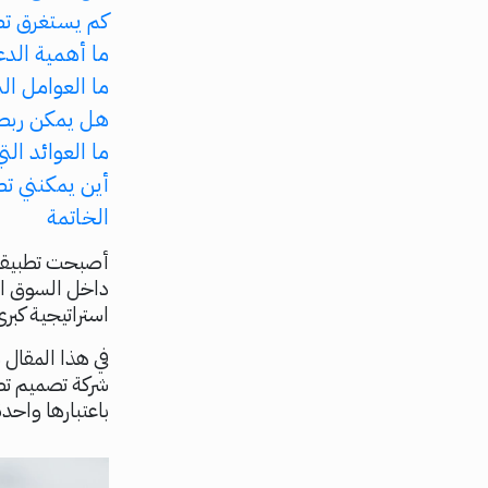
كم يستغرق تطو
ما أهمية الدع
ما العوامل ا
هل يمكن ربط 
ما العوائد الت
أين يمكنني تط
الخاتمة
أصبحت تطبيقات 
داخل السوق ال
استراتيجية كبر
في هذا المقال 
شركة تصميم تط
باعتبارها واحدة