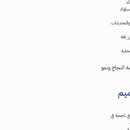
ء.
 سلوك
والتحديثات
 ثقة
حلية
ة النجاح ونمو
ميم
 ناجحة في
ة