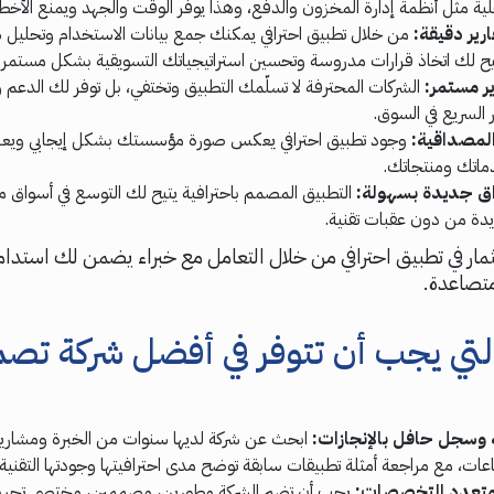
لية مثل أنظمة إدارة المخزون والدفع، وهذا يوفّر الوقت والجهد ويمنع الأخطا
رير دقيقة:
من خلال تطبيق احترافي يمكنك جمع بيانات الاستخدام وتحليل
يتيح لك اتخاذ قرارات مدروسة وتحسين استراتيجياتك التسويقية بشكل مستمر.
ر مستمر:
الشركات المحترفة لا تسلّمك التطبيق وتختفي، بل توفر لك الدعم 
 السريع في السوق.
والمصداقية:
وجود تطبيق احترافي يعكس صورة مؤسستك بشكل إيجابي ويعزز
دماتك ومنتجاتك.
ق جديدة بسهولة:
التطبيق المصمم باحترافية يتيح لك التوسع في أسواق م
دة من دون عقبات تقنية.
ثمار في تطبيق احترافي من خلال التعامل مع خبراء يضمن لك استدام
متصاعدة.
 التي يجب أن تتوفر في أفضل شركة تص
 وسجل حافل بالإنجازات:
ابحث عن شركة لديها سنوات من الخبرة ومشاريع
ات، مع مراجعة أمثلة تطبيقات سابقة توضح مدى احترافيتها وجودتها التقنية.
متعدد التخصصات:
يجب أن تضم الشركة مطورين، مصممين، مختصي تجرب