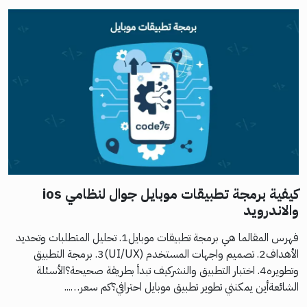
كيفية برمجة تطبيقات موبايل جوال لنظامي ios
والاندرويد
فهرس المقالما هي برمجة تطبيقات موبايل1. تحليل المتطلبات وتحديد
الأهداف2. تصميم واجهات المستخدم (UI/UX)3. برمجة التطبيق
وتطويره4. اختبار التطبيق والنشركيف تبدأ بطريقة صحيحة؟الأسئلة
الشائعةأين يمكنني تطوير تطبيق موبايل احترافي؟كم سعر…...