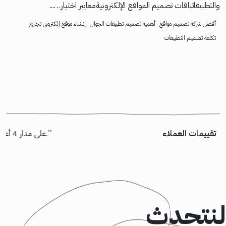
والتطبيقاتباقات تصميم المواقع الإلكترونيةمعايير اختيار…...
أفضل شركة تصميم مواقع
أهمية تصميم تطبيقات الجوال
إنشاء موقع إلكتروني تجاري
تكلفة تصميم التطبيقات
تقييمات العملاء
“شكر خاص لأسامة السيناوي الذي عمل على تسليم مشروع “إسكان” بالظبط كما طلبنا. خالص الشكر لكل أعضاء الفريق الذين شاركوا في المشروع وأثبتوا جدارتهم. شركة كود95 قادرة على تسليم أعلى جودة وقيمة لعميلها.”
“كانت رحلتنا رائعة مع Rootgate على مدار 4 أعوام. منبهر بجودة استضافة الموقع لديهم إضافة إلى المسئولية والاهتمام وسرعة الاستجابة لأي مشكلة نواجهها.”
لنتحدث