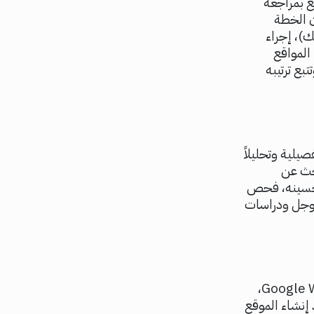
اقع بمراجعة
ن الخطة
)، إجراء
المواقع
ل للموقع، وتتبع ترتيبه
يلية وتحليلاً
حث عن
لتحسينه، فحص
 جوجل ودراسات
تعد أداة مشرفي المواقع من جوجل، والمعروفة سابقاً باسم Google Webmaster Tools،
إنشاء الموقع