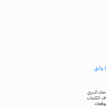
ما هي أبرز أدوات السيو التي تركز على تحليل الروابط الخلفية (Backlinks) والتي
ائج البحث؟ أدوات السيو (SEO) هي سلاحك السري
اف الكلمات
موقعك.