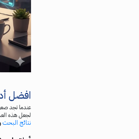
افضل أد
لجعل هذه العمل
نتائج البحث
و