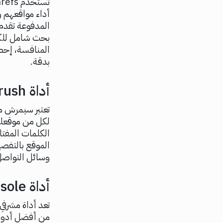
أداء مواقعهم و
المدفوعة تقدم
بحث شامل للكل
بدقة.
أداة SEMrush
تعتبر سيمرش من
لكل من موقعك 
الكلمات المفت
الموقع بالتفصي
وسائل التواصل
أداة Google Search Console
من أفضل أدوات