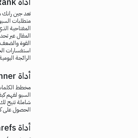
أداة GuinRank
تعد جين رانك م
متطلبات السيو
المفتاحية ال
المقال عبر تح
القوة والضعف، 
استفسارات ال
الرائجة اليومية
أداة Google Keyword Planner
مخطط الكلمات 
السيو لفهم كي
شاملة تتيح لك
الحصول على ك
أداة Ahrefs