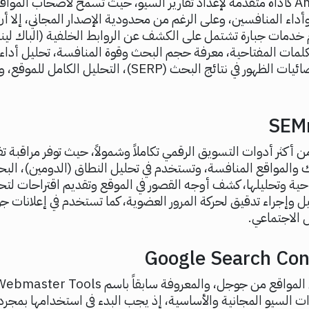
تستخدم Ahrefs كأداة متقدمة لإعداد تقارير السيو، حيث تسمح لأصحاب المو
أداء المنافسين، وعلى الرغم من محدودية الإصدار المجاني، إلا أ
 خدمات جبارة تشتمل على الكشف عن الروابط الخلفية (الباك لينك
مات المفتاحية، معرفة حجم البحث وقوة المنافسة، تحليل أداء 
المنافسة، إحصائيات الظهور في نتائج البحث (SERP)، التحليل الكام
 أكثر أدوات التسويق الرقمي تكاملاً وشمولاً، حيث توفر مراقبة تفص
والمواقع المنافسة، وتستخدم في تحليل النطاق (الدومين)، الب
احية وتحليلها، كشف أوجه القصور في الموقع وتقديم اقتراحات 
ل وإجراء تدقيق لحركة المرور العضوية، كما تستخدم في إعلانات
 الاجتماعي.
 السيو المجانية والأساسية، إذ يجب البدء في استخدامها بمجرد 