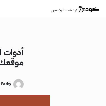
كود خمسة وتسعين
أدوات ا
موقعك 
 Fathy