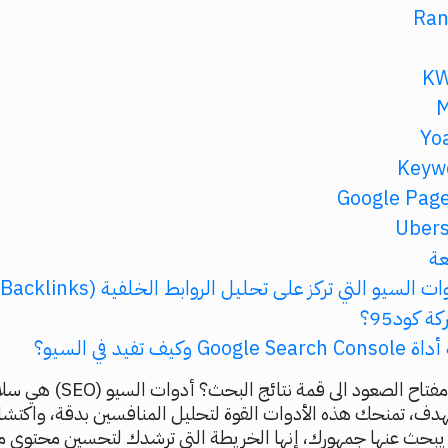
عة
 كود95؟
يف تفيد في السيو؟
هل تبحث عن مفتاح الصعود الى قمة نت
هدف، تمنحك هذه الأدوات القوة لتحليل المنافسين بدقة، واكتش
ي يبحث عنها جمهورك، إنها الخريطة التي ترشدك لتحسين محتوى 